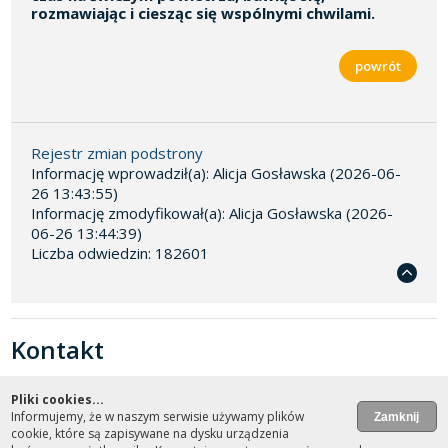
rozmawiając i ciesząc się wspólnymi chwilami.
Rejestr zmian podstrony
Informację wprowadził(a): Alicja Gosławska (2026-06-
26 13:43:55)
Informację zmodyfikował(a): Alicja Gosławska (2026-
06-26 13:44:39)
Liczba odwiedzin: 182601
Kontakt
Przedszkole Publiczne nr 5
Pliki cookies...
47-100 Strzelce Opolskie
Informujemy, że w naszym serwisie używamy plików
ul. Strzelców Bytomskich 2 Dyrektor: mgr Beata Kaliciak
cookie, które są zapisywane na dysku urządzenia
Nr telefonu: (+48) 77 461-43-97